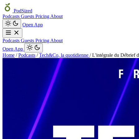
PodSized
Podcasts
Guests
Pricing
About
Open App
Podcasts
Guests
Pricing
About
Open App
Home
/
Podcasts
/
Tech&Co, la quotidienne
/
L'intégrale du Débrief d