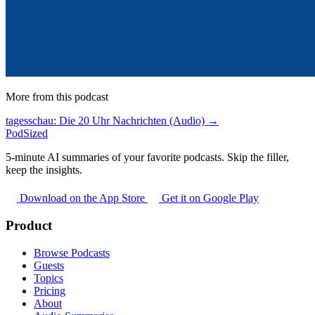
More from this podcast
tagesschau: Die 20 Uhr Nachrichten (Audio) →
PodSized
5-minute AI summaries of your favorite podcasts. Skip the filler,
keep the insights.
Download on the App Store
Get it on Google Play
Product
Browse Podcasts
Guests
Topics
Pricing
About