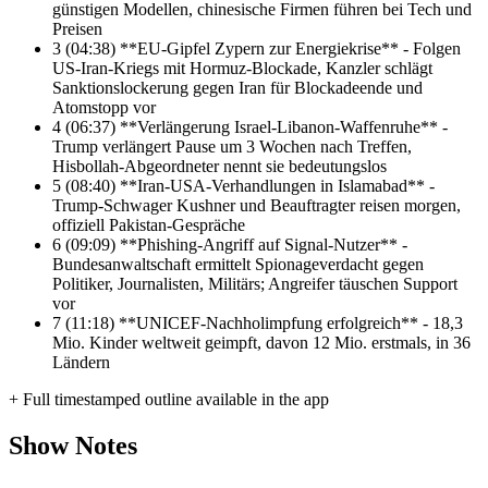
günstigen Modellen, chinesische Firmen führen bei Tech und
Preisen
3
(04:38) **EU-Gipfel Zypern zur Energiekrise** - Folgen
US-Iran-Kriegs mit Hormuz-Blockade, Kanzler schlägt
Sanktionslockerung gegen Iran für Blockadeende und
Atomstopp vor
4
(06:37) **Verlängerung Israel-Libanon-Waffenruhe** -
Trump verlängert Pause um 3 Wochen nach Treffen,
Hisbollah-Abgeordneter nennt sie bedeutungslos
5
(08:40) **Iran-USA-Verhandlungen in Islamabad** -
Trump-Schwager Kushner und Beauftragter reisen morgen,
offiziell Pakistan-Gespräche
6
(09:09) **Phishing-Angriff auf Signal-Nutzer** -
Bundesanwaltschaft ermittelt Spionageverdacht gegen
Politiker, Journalisten, Militärs; Angreifer täuschen Support
vor
7
(11:18) **UNICEF-Nachholimpfung erfolgreich** - 18,3
Mio. Kinder weltweit geimpft, davon 12 Mio. erstmals, in 36
Ländern
+ Full timestamped outline available in the app
Show Notes