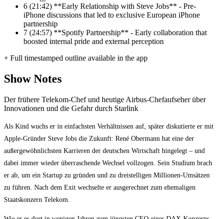
6
(21:42) **Early Relationship with Steve Jobs** - Pre-
iPhone discussions that led to exclusive European iPhone
partnership
7
(24:57) **Spotify Partnership** - Early collaboration that
boosted internal pride and external perception
+ Full timestamped outline available in the app
Show Notes
Der frühere Telekom-Chef und heutige Airbus-Chefaufseher über
Innovationen und die Gefahr durch Starlink
Als Kind wuchs er in einfachsten Verhältnissen auf, später diskutierte er mit
Apple-Gründer Steve Jobs die Zukunft: René Obermann hat eine der
außergewöhnlichsten Karrieren der deutschen Wirtschaft hingelegt – und
dabei immer wieder überraschende Wechsel vollzogen. Sein Studium brach
er ab, um ein Startup zu gründen und zu dreistelligen Millionen-Umsätzen
zu führen. Nach dem Exit wechselte er ausgerechnet zum ehemaligen
Staatskonzern Telekom.
Wie er es dort in wenigen Jahren zum jüngsten CEO eines DAX-Konzerns