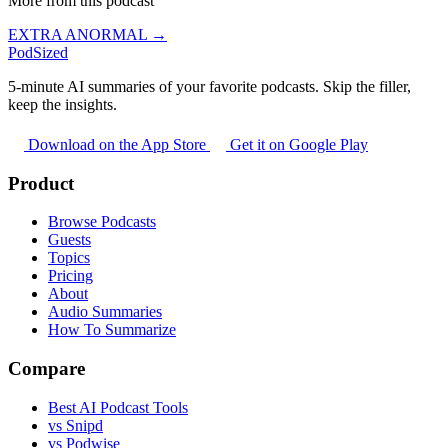
More from this podcast
EXTRA ANORMAL →
PodSized
5-minute AI summaries of your favorite podcasts. Skip the filler,
keep the insights.
Download on the App Store
Get it on Google Play
Product
Browse Podcasts
Guests
Topics
Pricing
About
Audio Summaries
How To Summarize
Compare
Best AI Podcast Tools
vs Snipd
vs Podwise