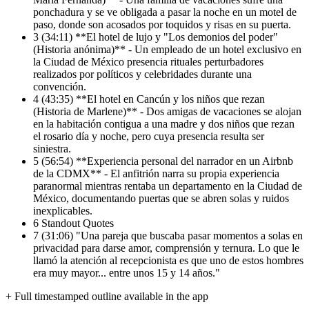
ponchadura y se ve obligada a pasar la noche en un motel de
paso, donde son acosados por toquidos y risas en su puerta.
3
(34:11) **El hotel de lujo y "Los demonios del poder"
(Historia anónima)** - Un empleado de un hotel exclusivo en
la Ciudad de México presencia rituales perturbadores
realizados por políticos y celebridades durante una
convención.
4
(43:35) **El hotel en Cancún y los niños que rezan
(Historia de Marlene)** - Dos amigas de vacaciones se alojan
en la habitación contigua a una madre y dos niños que rezan
el rosario día y noche, pero cuya presencia resulta ser
siniestra.
5
(56:54) **Experiencia personal del narrador en un Airbnb
de la CDMX** - El anfitrión narra su propia experiencia
paranormal mientras rentaba un departamento en la Ciudad de
México, documentando puertas que se abren solas y ruidos
inexplicables.
6
Standout Quotes
7
(31:06) "Una pareja que buscaba pasar momentos a solas en
privacidad para darse amor, comprensión y ternura. Lo que le
llamó la atención al recepcionista es que uno de estos hombres
era muy mayor... entre unos 15 y 14 años."
+ Full timestamped outline available in the app