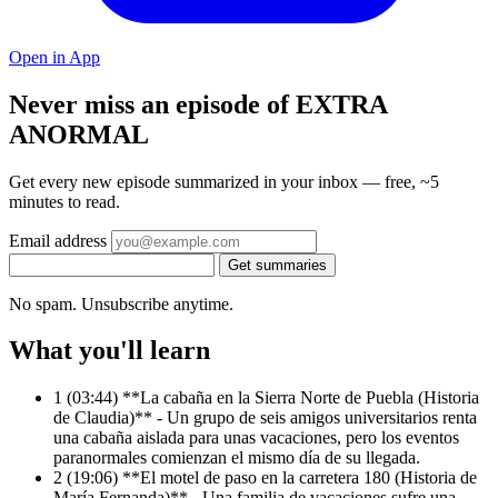
Open in App
Never miss an episode of EXTRA
ANORMAL
Get every new episode summarized in your inbox — free, ~5
minutes to read.
Email address
Get summaries
No spam. Unsubscribe anytime.
What you'll learn
1
(03:44) **La cabaña en la Sierra Norte de Puebla (Historia
de Claudia)** - Un grupo de seis amigos universitarios renta
una cabaña aislada para unas vacaciones, pero los eventos
paranormales comienzan el mismo día de su llegada.
2
(19:06) **El motel de paso en la carretera 180 (Historia de
María Fernanda)** - Una familia de vacaciones sufre una