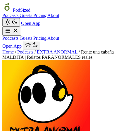
PodSized
Podcasts
Guests
Pricing
About
Open App
Podcasts
Guests
Pricing
About
Open App
Home
/
Podcasts
/
EXTRA ANORMAL
/
Renté una cabaña
MALDITA | Relatos PARANORMALES reales